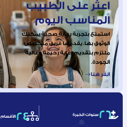
اعثر على الطبيب
المناسب اليوم
استمتع بتجربة رعاية صحية يمكنك
الوثوق بها، يقدمها فريق متخصص
ملتزم بتقديم رعاية رحيمة وعالية
الجودة.
انقر هنا
26
24
سنوات الخبرة
الأقسام